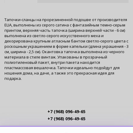
Тапочки-сланцы на прорезиненной подошве от производителя
ELIA, выполнены из серого сатина с фантазийным темно-серым
принтом, верхняя часть тапочка (ширина верхней части - 6 см)
выполнена из светло-серого искусственного меха и
декорирована крупным атласным бантом светло-серого цвета с
роскошным украшением в форме капельки (длина украшения - 3
см, ширина - 2,5 см). Окантовка тапочка выполнена из черного
материала в стиле винтаж. Упакованы в прозрачный
полиэтиленовый пакет, внутри пакета находится
пластмассовая вешалочка. Тапочки идеально подойдут для
ношения дома, на даче, а также это прекрасная идея для
подарка.
+7 (968) 096-49-65
+7 (968) 096-49-65
Условия работы
Интернет-магазинам
Доставка
Оплата