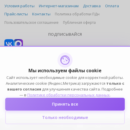
Условия работы
Интернет-магазинам
Доставка
Оплата
Прайс-листы
Контакты
Политика обработки ПДн
Пользовательское соглашение
Публичная оферта
ПОДПИСЫВАЙСЯ
2004-2026 © ELIA — ИП Елин К.Н. (ОГРНИП 316774600249101, ИНН 772391778153). Оптовый
магазин домашней одежды, белья, обуви и аксессуаров. Все права защищены.
Мы используем файлы cookie
Сайт использует необходимые cookie для корректной работы.
Аналитические cookie (Яндекс.Метрика) загружаются
только с
вашего согласия
для улучшения качества сайта. Подробнее
— в
Политике обработки персональных данных
.
Принять все
Только необходимые
0
0
0
0