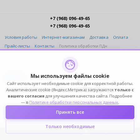
+7 (968) 096-49-65
+7 (968) 096-49-65
Условия работы
Интернет-магазинам
Доставка
Оплата
Прайс-листы
Контакты
Политика обработки ПДн
Пользовательское соглашение
Публичная оферта
ПОДПИСЫВАЙСЯ
Мы используем файлы cookie
Сайт использует необходимые cookie для корректной работы.
Аналитические cookie (Яндекс.Метрика) загружаются
только с
вашего согласия
для улучшения качества сайта. Подробнее
2004-2026 © ELIA — ИП Елин К.Н. (ОГРНИП 316774600249101, ИНН 772391778153). Оптовый
— в
Политике обработки персональных данных
.
магазин домашней одежды, белья, обуви и аксессуаров. Все права защищены.
Принять все
Только необходимые
0
0
0
0