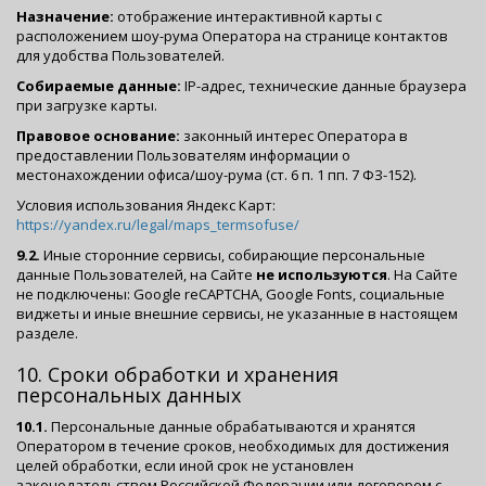
Назначение:
отображение интерактивной карты с
расположением шоу-рума Оператора на странице контактов
для удобства Пользователей.
Собираемые данные:
IP-адрес, технические данные браузера
при загрузке карты.
Правовое основание:
законный интерес Оператора в
предоставлении Пользователям информации о
местонахождении офиса/шоу-рума (ст. 6 п. 1 пп. 7 ФЗ-152).
Условия использования Яндекс Карт:
https://yandex.ru/legal/maps_termsofuse/
9.2.
Иные сторонние сервисы, собирающие персональные
данные Пользователей, на Сайте
не используются
. На Сайте
не подключены: Google reCAPTCHA, Google Fonts, социальные
виджеты и иные внешние сервисы, не указанные в настоящем
разделе.
10. Сроки обработки и хранения
персональных данных
10.1.
Персональные данные обрабатываются и хранятся
Оператором в течение сроков, необходимых для достижения
целей обработки, если иной срок не установлен
законодательством Российской Федерации или договором с