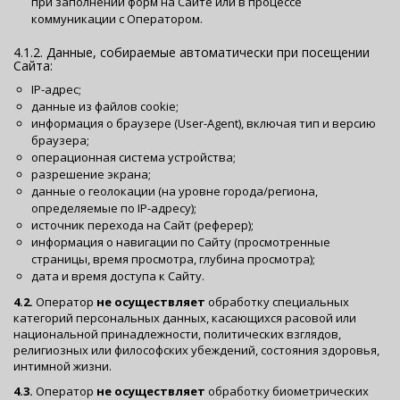
при заполнении форм на Сайте или в процессе
коммуникации с Оператором.
4.1.2. Данные, собираемые автоматически при посещении
Сайта:
IP-адрес;
данные из файлов cookie;
информация о браузере (User-Agent), включая тип и версию
браузера;
операционная система устройства;
разрешение экрана;
данные о геолокации (на уровне города/региона,
определяемые по IP-адресу);
источник перехода на Сайт (реферер);
информация о навигации по Сайту (просмотренные
страницы, время просмотра, глубина просмотра);
дата и время доступа к Сайту.
4.2.
Оператор
не осуществляет
обработку специальных
категорий персональных данных, касающихся расовой или
национальной принадлежности, политических взглядов,
религиозных или философских убеждений, состояния здоровья,
интимной жизни.
4.3.
Оператор
не осуществляет
обработку биометрических