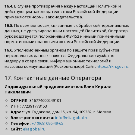
16.4.
В случае противоречия между настоящей Политикой и
действующим законодательством Российской Федерации
применяются нормы законодательства.
16.5.
По всем вопросам, связанным с обработкой персональных
данных, не урегулированным настоящей Политикой, Оператор
руководствуется положениями ФЗ-152 и иными применимыми
нормативными правовыми актами Российской Федерации.
16.6.
Уполномоченным органом по защите прав субъектов
персональных данных является Федеральная служба по
надзору в сфере связи, информационных технологий и
массовых коммуникаций (Роскомнадзор). Сайт:
https://rkn.gov.ru
.
17. Контактные данные Оператора
Индивидуальный предприниматель Елин Кирилл
Николаевич
ОГРНИП:
316774600249101
ИНН:
772391778153
Адрес:
ул. Судакова, дом 15, кв. 94, 109382, г. Москва
Электронная почта:
info@eliaglobal.ru
Телефон:
+7 (968) 096-49-65
Сайт:
eliaglobal.ru