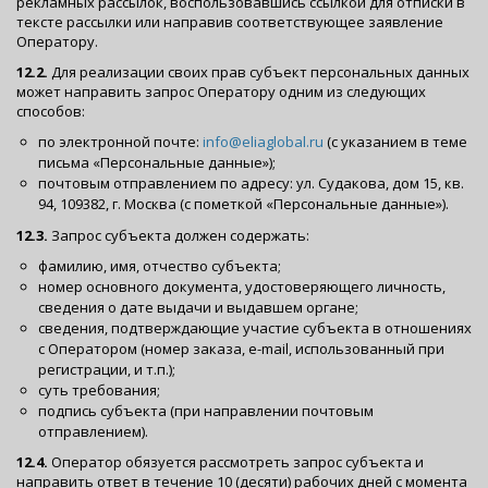
рекламных рассылок, воспользовавшись ссылкой для отписки в
тексте рассылки или направив соответствующее заявление
Оператору.
12.2.
Для реализации своих прав субъект персональных данных
может направить запрос Оператору одним из следующих
способов:
по электронной почте:
info@eliaglobal.ru
(с указанием в теме
письма «Персональные данные»);
почтовым отправлением по адресу: ул. Судакова, дом 15, кв.
94, 109382, г. Москва (с пометкой «Персональные данные»).
12.3.
Запрос субъекта должен содержать:
фамилию, имя, отчество субъекта;
номер основного документа, удостоверяющего личность,
сведения о дате выдачи и выдавшем органе;
сведения, подтверждающие участие субъекта в отношениях
с Оператором (номер заказа, e-mail, использованный при
регистрации, и т.п.);
суть требования;
подпись субъекта (при направлении почтовым
отправлением).
12.4.
Оператор обязуется рассмотреть запрос субъекта и
направить ответ в течение 10 (десяти) рабочих дней с момента