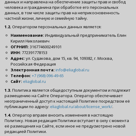
данных и направлена на обеспечение защиты прав и свобод
человека и гражданина при обработке его персональных
данных, в том числе защиты прав на неприкосновенность
частной жизни, личную и семейную тайну.
1.2.
Оператором персональных данных является:
Наименование:
Индивидуальный предприниматель Елин
Кирилл Николаевич
ОГРНИП:
316774600249101
ИНН:
772391778153
Адрес:
ул. Судакова, дом 15, кв. 94, 109382, г. Москва,
Российская Федерация
Электронная почта:
info@eliaglobal.ru
Телефон:
+7 (968) 096-49-65
Сайт:
eliaglobal.ru
1.3.
Политика является общедоступным документом и подлежит
размещению на Сайте Оператора. Оператор обеспечивает
неограниченный доступ к настоящей Политике посредством её
публикации по адресу:
eliaglobal.ru/about/license_work/
.
1.4.
Оператор вправе вносить изменения в настоящую
Политику. Новая редакция Политики вступает в силу с момента
её размещения на Сайте, если иное не предусмотрено новой
редакцией Политики.