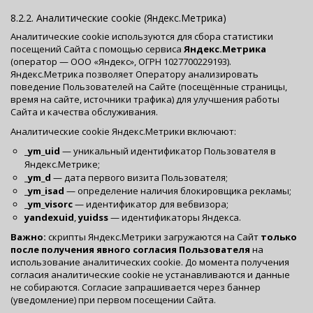
8.2.2. Аналитические cookie (Яндекс.Метрика)
Аналитические cookie используются для сбора статистики
посещений Сайта с помощью сервиса
Яндекс.Метрика
(оператор — ООО «Яндекс», ОГРН 1027700229193).
Яндекс.Метрика позволяет Оператору анализировать
поведение Пользователей на Сайте (посещённые страницы,
время на сайте, источники трафика) для улучшения работы
Сайта и качества обслуживания.
Аналитические cookie Яндекс.Метрики включают:
_ym_uid
— уникальный идентификатор Пользователя в
Яндекс.Метрике;
_ym_d
— дата первого визита Пользователя;
_ym_isad
— определение наличия блокировщика рекламы;
_ym_visorc
— идентификатор для вебвизора;
yandexuid
,
yuidss
— идентификаторы Яндекса.
Важно:
скрипты Яндекс.Метрики загружаются на Сайт
только
после получения явного согласия Пользователя
на
использование аналитических cookie. До момента получения
согласия аналитические cookie не устанавливаются и данные
не собираются. Согласие запрашивается через баннер
(уведомление) при первом посещении Сайта.