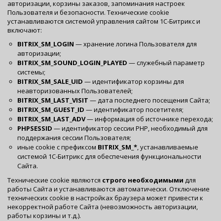
авторизации, корзины заказов, запоминания настроек
Пользователя и безопасности. Технические cookie
устанавливаются системой управления сайтом 1С-Битрикс и
включают:
BITRIX_SM_LOGIN
— хранение логина Пользователя для
авторизации;
BITRIX_SM_SOUND_LOGIN_PLAYED
— служебный параметр
системы;
BITRIX_SM_SALE_UID
— идентификатор корзины для
неавторизованных Пользователей;
BITRIX_SM_LAST_VISIT
— дата последнего посещения Сайта;
BITRIX_SM_GUEST_ID
— идентификатор посетителя;
BITRIX_SM_LAST_ADV
— информация об источнике перехода;
PHPSESSID
— идентификатор сессии PHP, необходимый для
поддержания сессии Пользователя;
иные cookie с префиксом
BITRIX_SM_*
, устанавливаемые
системой 1С-Битрикс для обеспечения функциональности
Сайта.
Технические cookie являются
строго необходимыми
для
работы Сайта и устанавливаются автоматически. Отключение
технических cookie в настройках браузера может привести к
некорректной работе Сайта (невозможность авторизации,
работы корзины и т.д.).