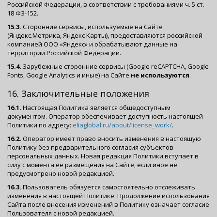
Российской Федерации, в соответствии с требованиями ч. 5 ст.
18 ФЗ-152.
15.3.
Сторонние сервисы, используемые на Сайте
(Яндекс.Метрика, Яндекс Карты), предоставляются российской
компанией ООО «Яндекс» и обрабатывают данные на
территории Российской Федерации.
15.4.
Зарубежные сторонние сервисы (Google reCAPTCHA, Google
Fonts, Google Analytics и иные) на Сайте
не используются
.
16. Заключительные положения
16.1.
Настоящая Политика является общедоступным
документом. Оператор обеспечивает доступность настоящей
Политики по адресу:
eliaglobal.ru/about/license_work/
.
16.2.
Оператор имеет право вносить изменения в настоящую
Политику без предварительного согласия субъектов
персональных данных. Новая редакция Политики вступает в
силу с момента её размещения на Сайте, если иное не
предусмотрено новой редакцией.
16.3.
Пользователь обязуется самостоятельно отслеживать
изменения в настоящей Политике. Продолжение использования
Сайта после внесения изменений в Политику означает согласие
Пользователя с новой редакцией.