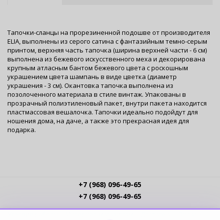
Тапочки-сланцы на прорезиненной подошве от производителя
ELIA, выполнены из серого сатина с фантазийным темно-серым
принтом, верхняя часть тапочка (ширина верхней части - 6 см)
выполнена из бежевого искусственного меха и декорирована
крупным атласным бантом бежевого цвета с роскошным
украшением цвета шампань в виде цветка (диаметр
украшения - 3 см). Окантовка тапочка выполнена из
позолоченного материала в стиле винтаж. Упакованы в
прозрачный полиэтиленовый пакет, внутри пакета находится
пластмассовая вешалочка. Тапочки идеально подойдут для
ношения дома, на даче, а также это прекрасная идея для
подарка.
+7 (968) 096-49-65
+7 (968) 096-49-65
Условия работы
Интернет-магазинам
Доставка
Оплата