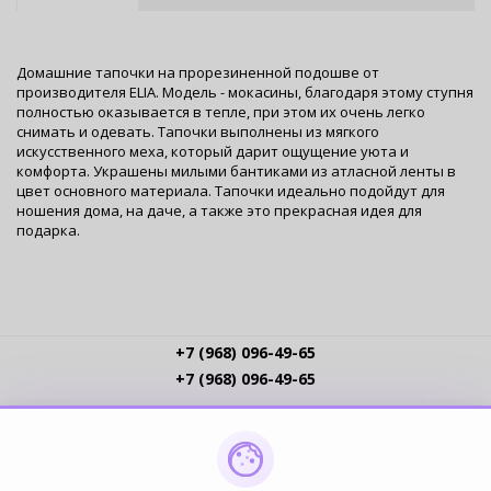
Домашние тапочки на прорезиненной подошве от
производителя ELIA. Модель - мокасины, благодаря этому ступня
полностью оказывается в тепле, при этом их очень легко
снимать и одевать. Тапочки выполнены из мягкого
искусственного меха, который дарит ощущение уюта и
комфорта. Украшены милыми бантиками из атласной ленты в
цвет основного материала. Тапочки идеально подойдут для
ношения дома, на даче, а также это прекрасная идея для
подарка.
+7 (968) 096-49-65
+7 (968) 096-49-65
Условия работы
Интернет-магазинам
Доставка
Оплата
Прайс-листы
Контакты
Политика обработки ПДн
Пользовательское соглашение
Публичная оферта