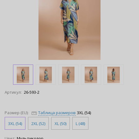
Артикул:
26-593-2
Размер (EU):
Таблица размеров
3XL (54)
3XL (54)
2XL (52)
XL (50)
L (48)
Цвет:
Мультиколор