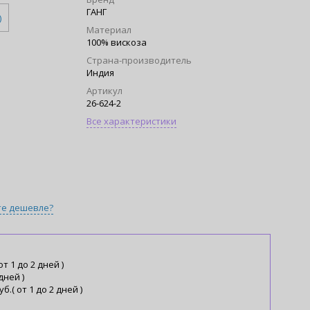
ГАНГ
)
Материал
100% вискоза
Страна-производитель
Индия
Артикул
26-624-2
Все характеристики
те дешевле?
от 1 до 2 дней )
 дней )
уб.( от 1 до 2 дней )