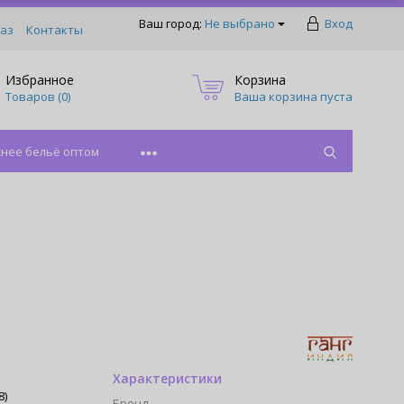
Ваш город:
Не выбрано
Вход
аз
Контакты
Избранное
Корзина
Товаров (
0
)
Ваша корзина пуста
нее бельё оптом
Характеристики
8)
Бренд