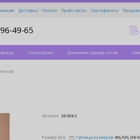
азинам
Доставка
Оплата
Прайс-листы
Сертификаты
Предзак
096-49-65
одежда
Распродажа
Домашняя одежда оптом
Ниж
искоза)
Артикул:
26-624-2
Размер (EU):
Таблица размеров
4XL/5XL (56-5