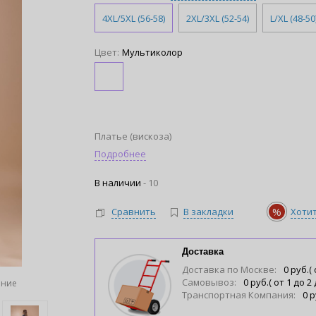
4XL/5XL (56-58)
2XL/3XL (52-54)
L/XL (48-50
Цвет:
Мультиколор
Платье (вискоза)
Подробнее
В наличии
-
10
%
Сравнить
В закладки
Хоти
Доставка
Доставка по Москве:
0 руб.( 
Самовывоз:
0 руб.( от 1 до 2
ение
Транспортная Компания:
0 р