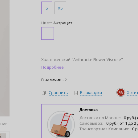
S
XS
Цвет:
Антрацит
Халат женский "Anthracite Flower Viscose"
Подробнее
В наличии
-
2
%
Сравнить
В закладки
Хоти
Доставка
Доставка по Москве:
0 руб.( 
Самовывоз:
0 руб.( от 1 до 2
ение
Транспортная Компания:
0 р