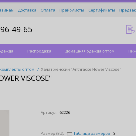
азинам
Доставка
Оплата
Прайс-листы
Сертификаты
Предзак
096-49-65
одежда
Распродажа
Домашняя одежда оптом
Ниж
 комплекты оптом
/
Халат женский "Anthracite Flower Viscose"
OWER VISCOSE"
Артикул:
62226
Размер (EU):
Таблица размеров
S