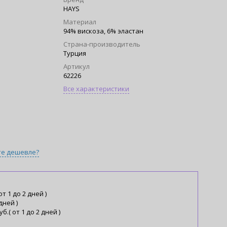
HAYS
Материал
94% вискоза, 6% эластан
Страна-производитель
Турция
Артикул
62226
Все характеристики
те дешевле?
от 1 до 2 дней )
 дней )
уб.( от 1 до 2 дней )