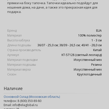
пряжки на боку тапочка. Тапочки идеально подойдут для
ношения дома, на даче, а также это прекрасная идея для
подарка.
Бренд
ELIA
Материал
100% полиэстер
Высота каблука
1 - 3 см
Длина подошвы
36/37 - 25,0 см; 38/39 - 26,5 см; 40/41 - 28,0 см
Страна-производитель
Китай
Артикул
KT-57128 (светлый леопард)
Материал подкладки
Искусственный мех
Материал подошвы
Резина
Материал верха
Искусственный мех
Сезон
Круглогодичный
Наличие
Основной Склад (Московская область)
телефон: 8 (800) 350-89-80
Email: info@eliaglobal.ru