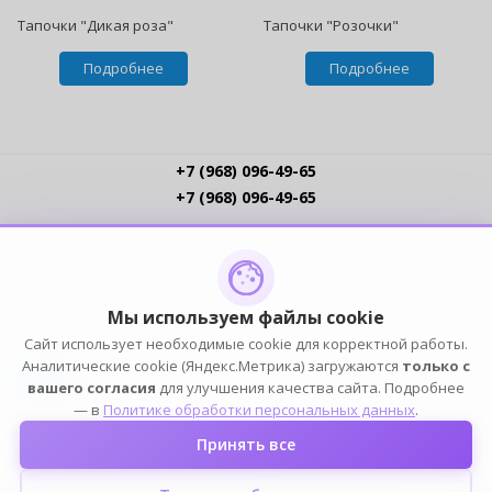
Тапочки "Дикая роза"
Тапочки "Розочки"
Подробнее
Подробнее
+7 (968) 096-49-65
+7 (968) 096-49-65
Условия работы
Интернет-магазинам
Доставка
Оплата
Прайс-листы
Контакты
Политика обработки ПДн
Пользовательское соглашение
Публичная оферта
Мы используем файлы cookie
Сайт использует необходимые cookie для корректной работы.
ПОДПИСЫВАЙСЯ
Аналитические cookie (Яндекс.Метрика) загружаются
только с
вашего согласия
для улучшения качества сайта. Подробнее
— в
Политике обработки персональных данных
.
Принять все
2004-2026 © ELIA — ИП Елин К.Н. (ОГРНИП 316774600249101, ИНН 772391778153). Оптовый
магазин домашней одежды, белья, обуви и аксессуаров. Все права защищены.