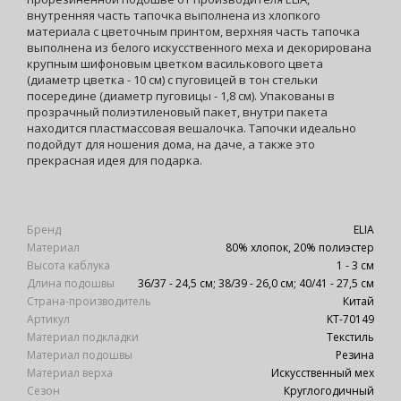
внутренняя часть тапочка выполнена из хлопкого
материала с цветочным принтом, верхняя часть тапочка
выполнена из белого искусственного меха и декорирована
крупным шифоновым цветком василькового цвета
(диаметр цветка - 10 см) с пуговицей в тон стельки
посередине (диаметр пуговицы - 1,8 см). Упакованы в
прозрачный полиэтиленовый пакет, внутри пакета
находится пластмассовая вешалочка. Тапочки идеально
подойдут для ношения дома, на даче, а также это
прекрасная идея для подарка.
Бренд
ELIA
Материал
80% хлопок, 20% полиэстер
Высота каблука
1 - 3 см
Длина подошвы
36/37 - 24,5 см; 38/39 - 26,0 см; 40/41 - 27,5 см
Страна-производитель
Китай
Артикул
KT-70149
Материал подкладки
Текстиль
Материал подошвы
Резина
Материал верха
Искусственный мех
Сезон
Круглогодичный