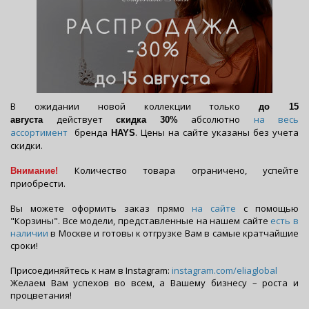
В ожидании новой коллекции только
до 15
действует
абсолютно
на весь
августа
скидка
30%
ассортимент
бренда
. Цены на сайте указаны без учета
HAYS
скидки.
Количество товара ограничено, успейте
Внимание!
приобрести.
Вы можете оформить заказ прямо
на сайте
с помощью
"Корзины". Все модели, представленные на нашем сайте
есть в
наличии
в Москве и готовы к отгрузке Вам в самые кратчайшие
сроки!
Присоединяйтесь к нам в Instagram:
instagram.com/eliaglobal
Желаем Вам успехов во всем, а Вашему бизнесу – роста и
процветания!