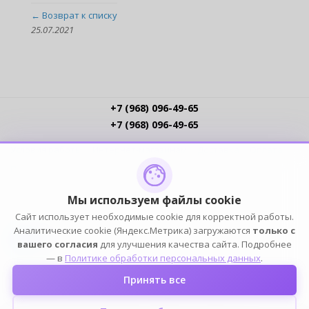
← Возврат к списку
25.07.2021
+7 (968) 096-49-65
+7 (968) 096-49-65
Условия работы
Интернет-магазинам
Доставка
Оплата
Прайс-листы
Контакты
Политика обработки ПДн
Пользовательское соглашение
Публичная оферта
Мы используем файлы cookie
Сайт использует необходимые cookie для корректной работы.
ПОДПИСЫВАЙСЯ
Аналитические cookie (Яндекс.Метрика) загружаются
только с
вашего согласия
для улучшения качества сайта. Подробнее
— в
Политике обработки персональных данных
.
Принять все
2004-2026 © ELIA — ИП Елин К.Н. (ОГРНИП 316774600249101, ИНН 772391778153). Оптовый
магазин домашней одежды, белья, обуви и аксессуаров. Все права защищены.