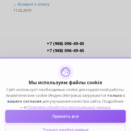
← Возврат к списку
11.02.2019
+7 (968) 096-49-65
+7 (968) 096-49-65
Условия работы
Интернет-магазинам
Доставка
Оплата
Прайс-листы
Контакты
Политика обработки ПДн
Пользовательское соглашение
Публичная оферта
Мы используем файлы cookie
Сайт использует необходимые cookie для корректной работы.
ПОДПИСЫВАЙСЯ
Аналитические cookie (Яндекс.Метрика) загружаются
только с
вашего согласия
для улучшения качества сайта. Подробнее
— в
Политике обработки персональных данных
.
Принять все
2004-2026 © ELIA — ИП Елин К.Н. (ОГРНИП 316774600249101, ИНН 772391778153). Оптовый
магазин домашней одежды, белья, обуви и аксессуаров. Все права защищены.
Только необходимые