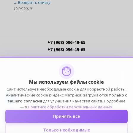
← Возврат к списку
19.06.2019
+7 (968) 096-49-65
+7 (968) 096-49-65
Условия работы
Интернет-магазинам
Доставка
Оплата
Прайс-листы
Контакты
Политика обработки ПДн
Пользовательское соглашение
Публичная оферта
Мы используем файлы cookie
Сайт использует необходимые cookie для корректной работы.
ПОДПИСЫВАЙСЯ
Аналитические cookie (Яндекс.Метрика) загружаются
только с
вашего согласия
для улучшения качества сайта. Подробнее
— в
Политике обработки персональных данных
.
Принять все
2004-2026 © ELIA — ИП Елин К.Н. (ОГРНИП 316774600249101, ИНН 772391778153). Оптовый
магазин домашней одежды, белья, обуви и аксессуаров. Все права защищены.
Только необходимые