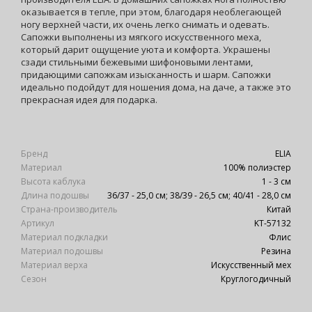
оказывается в тепле, при этом, благодаря необлегающей
ногу верхней части, их очень легко снимать и одевать.
Сапожки выполнены из мягкого искусственного меха,
который дарит ощущение уюта и комфорта. Украшены
сзади стильными бежевыми шифоновыми лентами,
придающими сапожкам изысканность и шарм. Сапожки
идеально подойдут для ношения дома, на даче, а также это
прекрасная идея для подарка.
Бренд
ELIA
Материал
100% полиэстер
Высота каблука
1 - 3 см
Длина подошвы
36/37 - 25,0 см; 38/39 - 26,5 см; 40/41 - 28,0 см
Страна-производитель
Китай
Артикул
KT-57132
Материал подкладки
Флис
Материал подошвы
Резина
Материал верха
Искусственный мех
Сезон
Круглогодичный