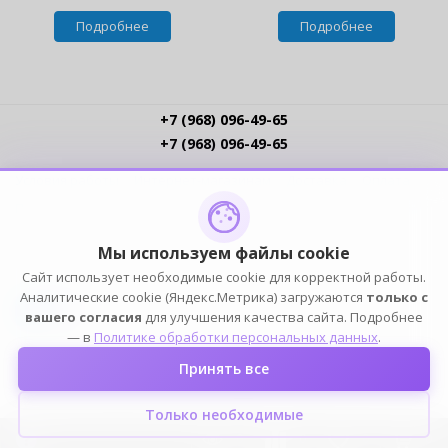
Подробнее
Подробнее
+7 (968) 096-49-65
+7 (968) 096-49-65
Условия работы
Интернет-магазинам
Доставка
Оплата
Прайс-листы
Контакты
Политика обработки ПДн
Пользовательское соглашение
Публичная оферта
Мы используем файлы cookie
Сайт использует необходимые cookie для корректной работы.
ПОДПИСЫВАЙСЯ
Аналитические cookie (Яндекс.Метрика) загружаются
только с
вашего согласия
для улучшения качества сайта. Подробнее
— в
Политике обработки персональных данных
.
Принять все
2004-2026 © ELIA — ИП Елин К.Н. (ОГРНИП 316774600249101, ИНН 772391778153). Оптовый
магазин домашней одежды, белья, обуви и аксессуаров. Все права защищены.
Только необходимые
0
0
0
0