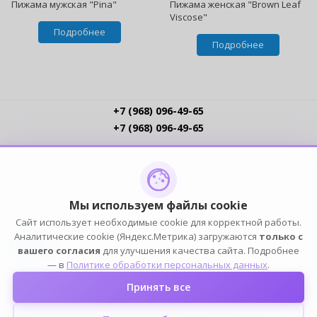
Пижама мужская "Pina"
Пижама женская "Brown Leaf
Viscose"
Подробнее
Подробнее
+7 (968) 096-49-65
+7 (968) 096-49-65
Условия работы
Интернет-магазинам
Доставка
Оплата
Прайс-листы
Контакты
Политика обработки ПДн
Пользовательское соглашение
Публичная оферта
Мы используем файлы cookie
Сайт использует необходимые cookie для корректной работы.
ПОДПИСЫВАЙСЯ
Аналитические cookie (Яндекс.Метрика) загружаются
только с
вашего согласия
для улучшения качества сайта. Подробнее
— в
Политике обработки персональных данных
.
Принять все
2004-2026 © ELIA — ИП Елин К.Н. (ОГРНИП 316774600249101, ИНН 772391778153). Оптовый
магазин домашней одежды, белья, обуви и аксессуаров. Все права защищены.