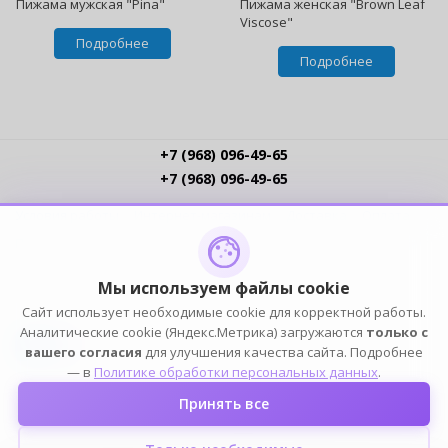
Пижама мужская "Pina"
Пижама женская "Brown Leaf
Viscose"
Подробнее
Подробнее
+7 (968) 096-49-65
+7 (968) 096-49-65
Условия работы
Интернет-магазинам
Доставка
Оплата
Прайс-листы
Контакты
Политика обработки ПДн
Пользовательское соглашение
Публичная оферта
Мы используем файлы cookie
Сайт использует необходимые cookie для корректной работы.
ПОДПИСЫВАЙСЯ
Аналитические cookie (Яндекс.Метрика) загружаются
только с
вашего согласия
для улучшения качества сайта. Подробнее
— в
Политике обработки персональных данных
.
Принять все
2004-2026 © ELIA — ИП Елин К.Н. (ОГРНИП 316774600249101, ИНН 772391778153). Оптовый
магазин домашней одежды, белья, обуви и аксессуаров. Все права защищены.