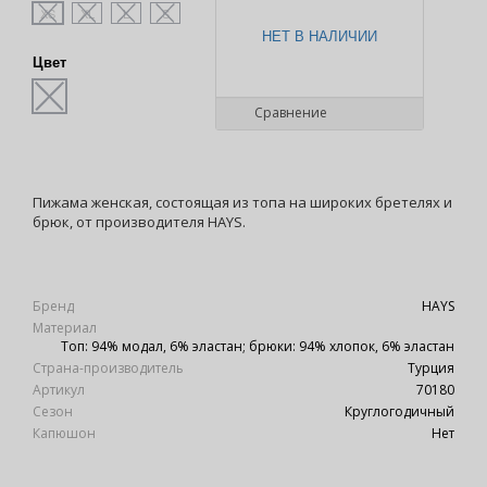
XS
XL
L
S
НЕТ В НАЛИЧИИ
Цвет
Сравнение
Пижама женская, состоящая из топа на широких бретелях и
брюк, от производителя HAYS.
Бренд
HAYS
Материал
Топ: 94% модал, 6% эластан; брюки: 94% хлопок, 6% эластан
Страна-производитель
Турция
Артикул
70180
Сезон
Круглогодичный
Капюшон
Нет